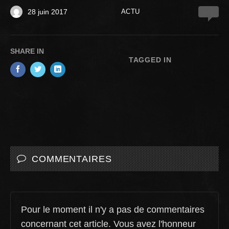
28 juin 2017
ACTU
0
SHARE IN
TAGGED IN
COMMENTAIRES
Pour le moment il n'y a pas de commentaires
concernant cet article. Vous avez l'honneur