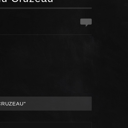
1
 CRUZEAU
"